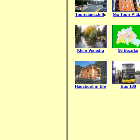
Touristenschiff
e
Nix Touri-Plät
Klein-Venedig
96 Bezirke
Hausboot in Bln
Bus 100